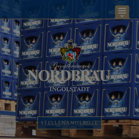
NORDBRÄU
UNSERE BIERE
RUND UMS BIER...
AKTUELLES
KONTAKT
STELLENANGEBOTE