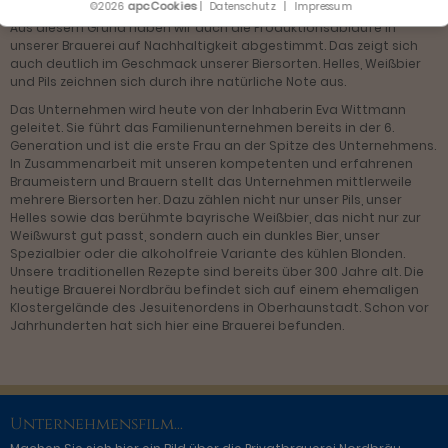
apcCookies
©2026
|
Datenschutz
|
Impressum
einzusetzen. Eine intakte Natur und Umwelt liegen uns am Herzen.
Aus diesem Grund haben wir auch die Produktionsabläufe in
unserer Brauerei auf Nachhaltigkeit abgestimmt. Das zeigt sich
auch deutlich im Geschmack unserer Biersorten. Helles, Weißbier
und Pils zeichnen sich durch ihre natürliche Note aus.
Das Unternehmen wird heute von der Inhaberin Eva Wittmann
geleitet. Sie führt das Familienunternehmen bereits in der 6.
Generation und ist die erste Frau an der Spitze des Unternehmens.
In Zusammenarbeit mit unseren kompetenten und erfahrenen
Braumeistern und Brauern stellt das Unternehmen mittlerweile
mehrere Biersorten her. Dazu zählen nicht nur unser Pils, unser
Helles sowie das berühmte bayrische Weißbier, das nicht nur zur
Weißwurst gut passt, sondern auch ein dunkles Bier, unser
Spezialbier oder die alkoholfreie Variante des kühlen Blonden.
Unsere traditionellen Rezepte sind bereits über 300 Jahre alt. Die
heutige Brauerei Nordbräu befindet sich auf einem ehemaligen
Klostergelände des Jesuitenordens in Oberhaunstadt. Schon vor
Jahrhunderten hat sich hier eine Brauerei befunden.
Unternehmensfilm...