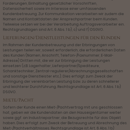
Forderungen, Einhaltung gesetzlicher Vorschriften,
Datensicherheit sowie im Interesse einer umfassenden
Kundenbetreuung. Zur Kommunikation verarbeiten wir zudem die
Namen und Kontaktdaten der Ansprechpartner beim Kunden.
Teilweise setzen wir bei der Verarbeitung Auftragsverarbeiter ein.
Rechtsgrundlagen sind Art. 6 Abs. 1 b), c) und f) DSGVO.
Lieferungen/Dienstleistungen für den Kunden
Im Rahmen der Kundenbetreuung und der Erbringungen von
Leistungen teilen wir, soweit erforderlich, die erforderlichen Daten
des Kunden (Namen, Anschrift, Telefon-/Faxnummer, E-Mail-
Adresse) Dritten mit, die wir zur Erbringung der Leistungen
einsetzen (z.B. Lagerhalter, Lieferpartner/Spediteure,
Schanktechniker, Zentral-regulierer/Abrechnungsgesellschaften
und sonstige Dienstleister etc.). Dies erfolgt zum Zweck der
Erbringung der vereinbarten Leistung bzw. zu deren schnellerer
und leichterer Durchführung. Rechtsgrundlage ist Art. 6 Abs. 1 b)
DSGVO.
Miete/Pacht
Sofern der Kunde einen Miet-/Pachtvertrag mit uns geschlossen
hat, geben wir die Kundendaten an den Hauseigentümer weiter
sowie ggf. an Industriepartner, die Bezugsrechte für das Objekt
haben. Dies erfolgt zum Zweck der Betreuung und Abrechnung des
Miet-/Pachtverhältnisses. Rechtsgrundlage ist Art. 6 Abs. 1 b)