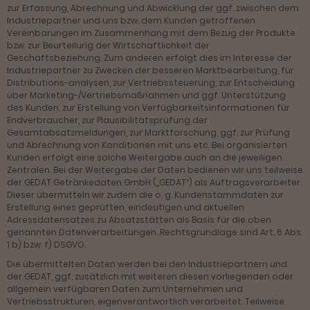
zur Erfassung, Abrechnung und Abwicklung der ggf. zwischen dem
Industriepartner und uns bzw. dem Kunden getroffenen
Vereinbarungen im Zusammenhang mit dem Bezug der Produkte
bzw. zur Beurteilung der Wirtschaftlichkeit der
Geschäftsbeziehung. Zum anderen erfolgt dies im Interesse der
Industriepartner zu Zwecken der besseren Marktbearbeitung, für
Distributions-analysen, zur Vertriebssteuerung, zur Entscheidung
über Marketing-/Vertriebsmaßnahmen und ggf. Unterstützung
des Kunden, zur Erstellung von Verfügbarkeitsinformationen für
Endverbraucher, zur Plausibilitätsprüfung der
Gesamtabsatzmeldungen, zur Marktforschung, ggf. zur Prüfung
und Abrechnung von Konditionen mit uns etc. Bei organisierten
Kunden erfolgt eine solche Weitergabe auch an die jeweiligen
Zentralen. Bei der Weitergabe der Daten bedienen wir uns teilweise
der GEDAT Getränkedaten GmbH („GEDAT“) als Auftragsverarbeiter.
Dieser übermitteln wir zudem die o. g. Kundenstammdaten zur
Erstellung eines geprüften, eindeutigen und aktuellen
Adressdatensatzes zu Absatzstätten als Basis für die oben
genannten Datenverarbeitungen. Rechtsgrundlage sind Art. 6 Abs.
1 b) bzw. f) DSGVO.
Die übermittelten Daten werden bei den Industriepartnern und
der GEDAT, ggf. zusätzlich mit weiteren diesen vorliegenden oder
allgemein verfügbaren Daten zum Unternehmen und
Vertriebsstrukturen, eigenverantwortlich verarbeitet. Teilweise