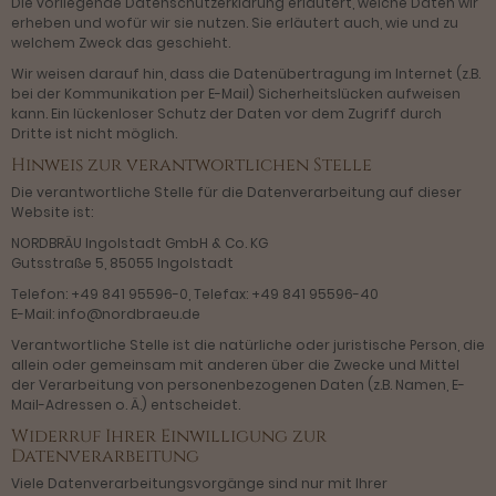
Die vorliegende Datenschutzerklärung erläutert, welche Daten wir
erheben und wofür wir sie nutzen. Sie erläutert auch, wie und zu
welchem Zweck das geschieht.
Wir weisen darauf hin, dass die Datenübertragung im Internet (z.B.
bei der Kommunikation per E-Mail) Sicherheitslücken aufweisen
kann. Ein lückenloser Schutz der Daten vor dem Zugriff durch
Dritte ist nicht möglich.
Hinweis zur verantwortlichen Stelle
Die verantwortliche Stelle für die Datenverarbeitung auf dieser
Website ist:
NORDBRÄU Ingolstadt GmbH & Co. KG
Gutsstraße 5, 85055 Ingolstadt
Telefon: +49 841 95596-0, Telefax: +49 841 95596-40
E-Mail: info@nordbraeu.de
Verantwortliche Stelle ist die natürliche oder juristische Person, die
allein oder gemeinsam mit anderen über die Zwecke und Mittel
der Verarbeitung von personenbezogenen Daten (z.B. Namen, E-
Mail-Adressen o. Ä.) entscheidet.
Widerruf Ihrer Einwilligung zur
Datenverarbeitung
Viele Datenverarbeitungsvorgänge sind nur mit Ihrer