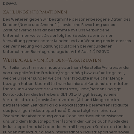
DSGVO.
Zahlungsinformationen
Des Weiteren geben wir bestimmte personenbezogene Daten des
Kunden (Name und Anschrift) sowie eine Bewertung seines
Zahlungsverhaltens an bestimmte mit uns verbundene
Unternehmen weiter. Dies erfolgt zu Zwecken der internen
Verwaltung gemeinsamer Kunden und zur Wahrung des Interesses
der Vermeidung von Zahlungsausfällen bei verbundenen
Unternehmen. Rechtsgrundlage ist Art. 6 Abs. 1 f) DSGVO.
Weitergabe von Kunden-/Absatzdaten
Wir teilen bestimmten Industriepartnern (Hersteller/Vertreiber der
von uns gelieferten Produkte) regelmäßig bzw. auf Anfrage mit,
welche unserer Kunden welche ihrer Produkte in welcher Menge
bezogen haben. Übermittelt werden hierbei Kundenstammdaten
(Name und Anschrift der Absatzstätte, Firma/Namen und ggf.
Kontaktdaten des Betreibers, GLN, USt.-ID, ggf. Bezug zu einer
Vertriebsstruktur) sowie Absatzdaten (Art und Menge der im
betreffenden Zeitraum an die Absatzstätte gelieferten Produkte
des jeweiligen Industriepartners). Dies erfolgt zum einen zu
Zwecken der Abstimmung von Außendienstbesuchen zwischen
uns und dem Industriepartner (sofern der Kunde auch Kunde des
Industriepartners ist) oder der Vermittlung von Kontakten für den
Kunden mit evtl. für diesen interessanten Industriepartnern sowie